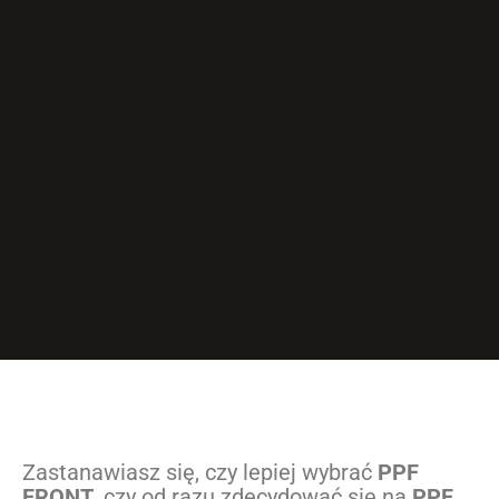
Zastanawiasz się, czy lepiej wybrać
PPF
FRONT
, czy od razu zdecydować się na
PPF