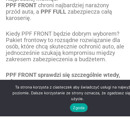
PPF FRONT
chroni najbardziej narażony
przód auta, a
PPF FULL
zabezpiecza całą
karoserię.
Kiedy PPF FRONT będzie dobrym wyborem?
Pakiet frontowy to rozsądne rozwiązanie dla
osób, które chcą skutecznie ochronić auto, ale
jednocześnie szukają kompromisu między
zakresem zabezpieczenia a budżetem.
PPF FRONT sprawdzi się szczególnie wtedy,
gdy:
Ta strona korzysta z ciasteczek aby świadczyć usługi na najw
poziomie. Dalsze korzystanie ze strony oznacza, że zgadzasz się
auto często jeździ w trasie,
użycie.
zależy Ci głównie na ochronie przed
Zgoda
odpryskami,
chcesz zabezpieczyć nowy samochód
bez pełnego oklejania,
zależy Ci na zachowaniu estetyki