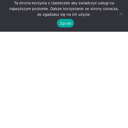
Ta strona korzysta z ciasteczek aby świadczyć usługi na
najwyższym poziomie. Dalsze korzystanie ze strony oznacza,
że zgadzasz się na ich użycie.
Zgoda
Powłoka ceramiczna
to jedno z najpopularniejszych rozwiązań
stosowanych do zabezpieczenia lakieru samochodowego.
Poprawia wygląd auta, zwiększa połysk, ułatwia bieżącą
pielęgnację i pomaga chronić lakier przed codziennymi
zabrudzeniami. Wiele osób po aplikacji ceramiki zadaje jednak